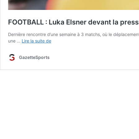
FOOTBALL : Luka Elsner devant la press
Dernière rencontre d’une semaine à 3 matchs, où le déplacement 
FOOTBALL
une …
Lire la suite de
:
Luka
GazetteSports
Elsner
devant
la
presse
avant
d’affronter
Angers