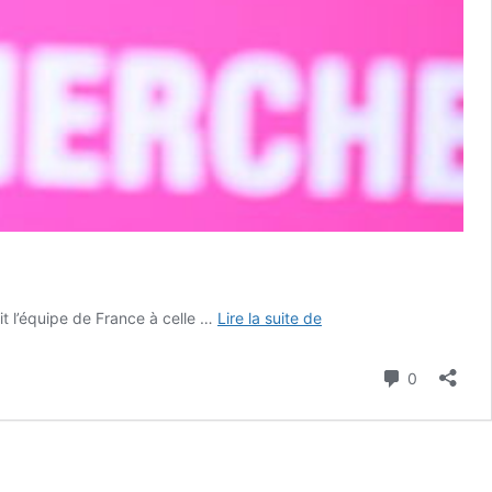
HANDBALL
it l’équipe de France à celle …
Lire la suite de
:
Une
Commenta
0
première
réussite
pour
l’Équipe
de