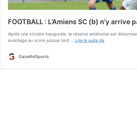
FOOTBALL : L’Amiens SC (b) n’y arrive 
Après une victoire inaugurale, la réserve amiénoise est désormai
FOOTBALL
avantage au score jusque tard …
Lire la suite de
:
L’Amiens
GazetteSports
SC
(b)
n’y
arrive
pas