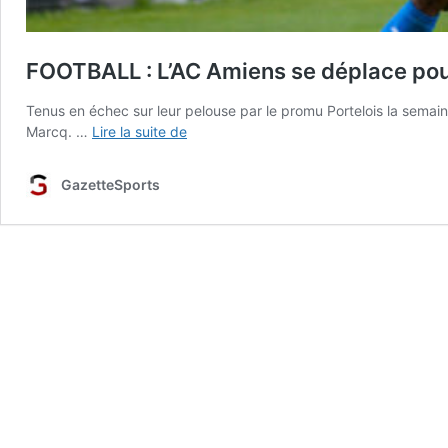
FOOTBALL : L’AC Amiens se déplace pou
Tenus en échec sur leur pelouse par le promu Portelois la semai
FOOTBALL
Marcq. …
Lire la suite de
:
L’AC
GazetteSports
Amiens
se
déplace
pour
récupérer
les
points
perdus