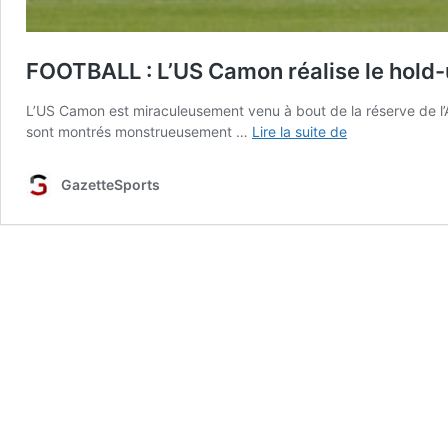
FOOTBALL : L’US Camon réalise le hold
L’US Camon est miraculeusement venu à bout de la réserve de l’
FOOTBALL
sont montrés monstrueusement …
Lire la suite de
:
L’US
GazetteSports
Camon
réalise
le
hold-
up