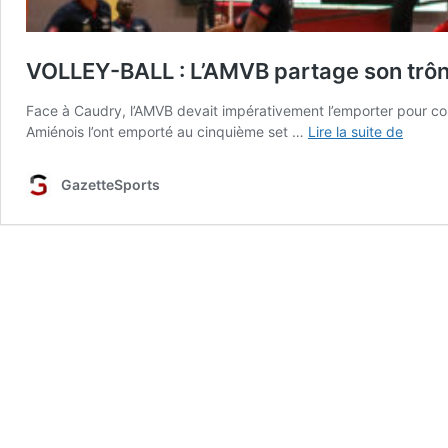
VOLLEY-BALL : L’AMVB partage son trô
Face à Caudry, l’AMVB devait impérativement l’emporter pour con
VOLLE
Amiénois l’ont emporté au cinquième set …
Lire la suite de
BALL
:
GazetteSports
L’AMV
partag
son
trône