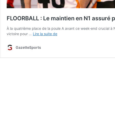
FLOORBALL : Le maintien en N1 assuré p
À la quatrième place de la poule A avant ce week-end crucial à 
FLOORBALL
victoire pour …
Lire la suite de
:
Le
GazetteSports
maintien
en
N1
assuré
par
les
Hoplites