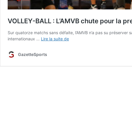
VOLLEY-BALL : L’AMVB chute pour la pr
Sur quatorze matchs sans défaite, l’AMVB n’a pas su préserver sa s
VOLLEY-
internationaux …
Lire la suite de
BALL
:
GazetteSports
L’AMVB
chute
pour
la
première
fois
depuis
décembre