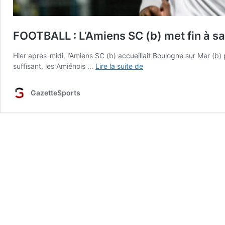
FOOTBALL : L’Amiens SC (b) met fin à sa
Hier après-midi, l’Amiens SC (b) accueillait Boulogne sur Mer (b)
FOOTBALL
suffisant, les Amiénois …
Lire la suite de
:
L’Amiens
GazetteSports
SC
(b)
met
fin
à
sa
série