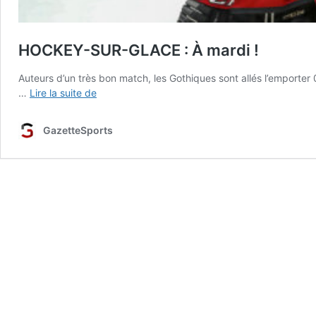
HOCKEY-SUR-GLACE : À mardi !
Auteurs d’un très bon match, les Gothiques sont allés l’emporter 0
HOCKEY-
…
Lire la suite de
SUR-
GLACE
GazetteSports
:
À
mardi
!