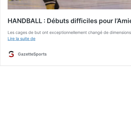
HANDBALL : Débuts difficiles pour l’Am
Les cages de but ont exceptionnellement changé de dimensions c
HANDBALL
Lire la suite de
:
Débuts
GazetteSports
difficiles
pour
l’Amiens
PH