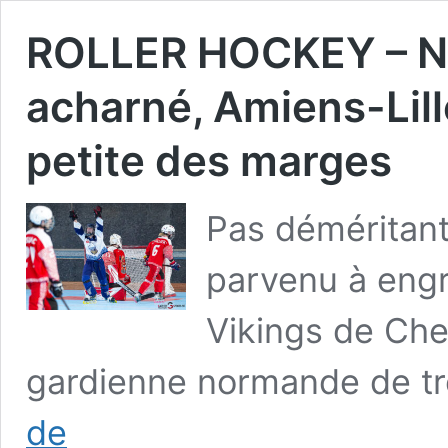
ROLLER HOCKEY – Nat
acharné, Amiens-Lille
petite des marges
Pas déméritant
parvenu à eng
Vikings de Che
gardienne normande de tr
ROLLER
de
HOCKEY