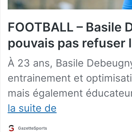
FOOTBALL – Basile D
pouvais pas refuser l
À 23 ans, Basile Debeugny
entrainement et optimisat
mais également éducateu
FOOTBALL
la suite de
–
Basile
Debeugny
GazetteSports
: