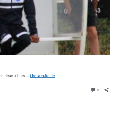
FOOTBALL
Avec deux « buts …
Lire la suite de
:
Réaction
Commenta
0
d’après-
match
de
Florian
Duval