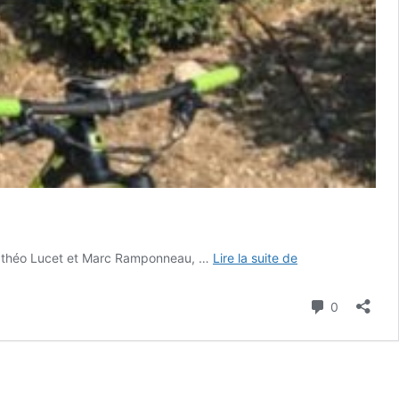
VTT
 Mathéo Lucet et Marc Ramponneau, …
Lire la suite de
:
Bilan
Commenta
0
amiénois
après
les
4
manches