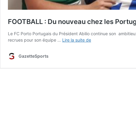
FOOTBALL : Du nouveau chez les Portug
Le FC Porto Portugais du Président Abilio continue son ambitieux
FOOTBALL
recrues pour son équipe …
Lire la suite de
:
Du
GazetteSports
nouveau
chez
les
Portugais
d’Amiens