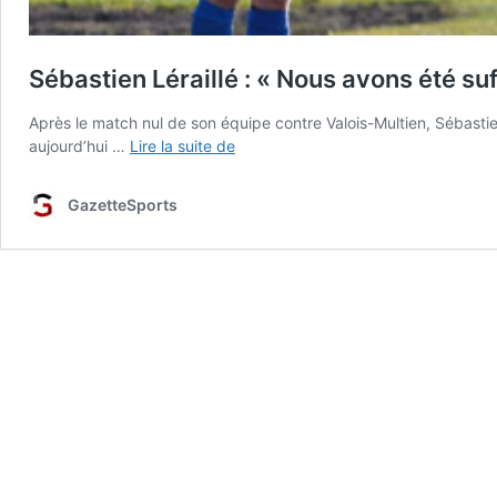
Sébastien Léraillé : « Nous avons été suf
Après le match nul de son équipe contre Valois-Multien, Sébasti
Sébastien
aujourd’hui …
Lire la suite de
Léraillé
:
GazetteSports
« Nous
avons
été
suffisants »