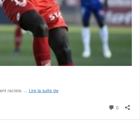
FOOTBALL
ent raciste. …
Lire la suite de
:
Un
Commenta
0
précieux
point
pour
l’ASC
certes