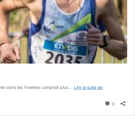
ATHLÉTISME
tée dans les Yvelines comptait plus …
Lire la suite de
:
Portrait
Commenta
0
de
Luc
Desmarest,
dixième
français