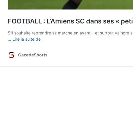
FOOTBALL : L’Amiens SC dans ses « petit
S’il souhaite reprendre sa marche en avant – et surtout vaincre 
FOOTBALL
…
Lire la suite de
:
L’Amiens
GazetteSports
SC
dans
ses
« petits
souliers »