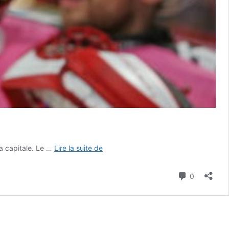
TOMMY
la capitale. Le …
Lire la suite de
GIROUX
:
Commenta
0
« Pas
de
finale
si
tu