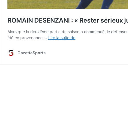
ROMAIN DESENZANI : « Rester sérieux j
Alors que la deuxième partie de saison a commencé, le défense
ROMAIN
été en provenance …
Lire la suite de
DESENZANI
:
GazetteSports
« Rester
sérieux
jusqu’au
bout »