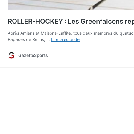
ROLLER-HOCKEY : Les Greenfalcons repa
Après Amiens et Maisons-Laffite, tous deux membres du quatuor d
ROLLER-
Rapaces de Reims, …
Lire la suite de
HOCKEY
:
GazetteSports
Les
Greenfalcons
repartent
à
la
pêche
aux
gros