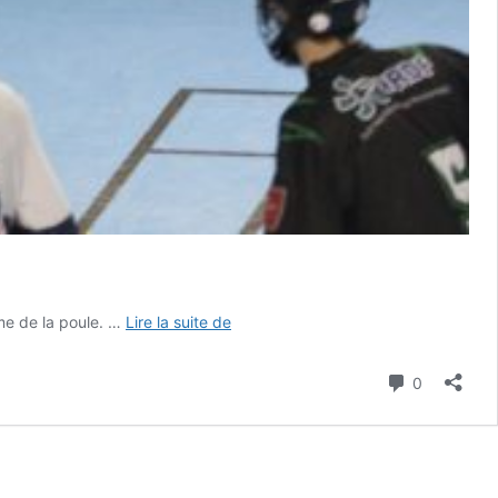
ROLLER-
me de la poule. …
Lire la suite de
HOCKEY
:
Commenta
0
Les
Greenfalcons
plus
fort
que