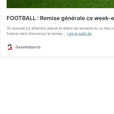
FOOTBALL : Remise générale ce week-
On pouvait s’y attendre depuis le début de semaine au vu des co
FOOTBALL
France vient d’annoncer la remise …
Lire la suite de
:
Remise
GazetteSports
générale
ce
week-
end