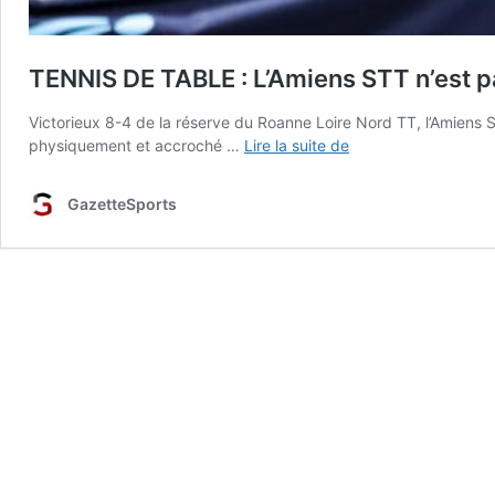
TENNIS DE TABLE : L’Amiens STT n’est p
Victorieux 8-4 de la réserve du Roanne Loire Nord TT, l’Amiens 
TENNIS
physiquement et accroché …
Lire la suite de
DE
TABLE
GazetteSports
:
L’Amiens
STT
n’est
pas
totalement
prêt