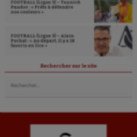
FOOTBALL (Ligue 3) – Yannick
Pandor : « Prêts à défendre
nos couleurs »
FOOTBALL (Ligue 3) – Alain
Pochat : « Au départ, il y a 18
favoris en lice »
Rechercher sur le site
Rechercher :