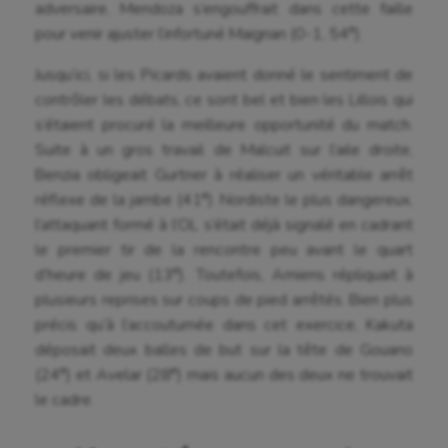
adversaire, Mendoza s’engouffrait dans cette faille
e
pour venir ajuster l’infortuné Maignan (0-1, 54
).
Jusqu’ici, si les Picards avaient donné le sentiment de
contrôler les débats, ce sont bel et bien les Lillois qui
s’étaient procuré la meilleure opportunité du match.
Suite à un gros travail de Malcuit sur l’aile droite,
Benzia obligeait Gurtner à réaliser un véritable arrêt
e
réflexe de la jambe (41
). Nordiste le plus dangereux,
l’attaquant formé à l’OL s’était déjà signalé en cadrant
le premier tir de la rencontre peu avant le quart
e
d’heure de jeu (13
). Toutefois, Amiens répliquait à
plusieurs reprises sur coups de pied arrêtés. Bien plus
Aéronautique
précis qu’à l’accoutumée dans cet exercice, Kakuta
déposait deux balles de but sur la tête de Gouano
Athlétisme
e
e
(24
) et Avelar (28
) mais aucun des deux ne trouvait
Auto
le cadre.
Aviron