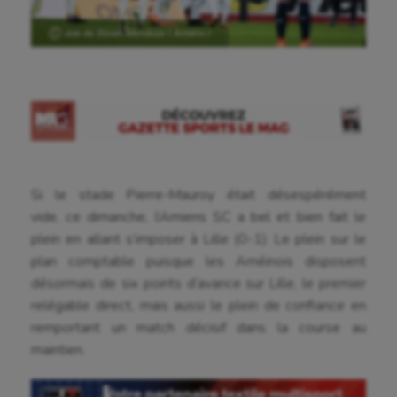
Ⓒ Joie de Stiven Mendoza ( Amiens )
Si le stade Pierre-Mauroy était désespérément
vide, ce dimanche, l’Amiens SC a bel et bien fait le
plein en allant s’imposer à Lille (0-1). Le plein sur le
plan comptable puisque les Améinois disposent
désormais de six points d’avance sur Lille, le premier
relégable direct, mais aussi le plein de confiance en
remportant un match décisif dans la course au
maintien.