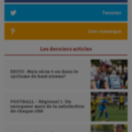
Tweeter
Une remarque
Les derniers articles
EDITO : Mais où va-t-on dans le
cyclisme de haut niveau?
FOOTBALL – Régional 1 : Un
vainqueur mais de la satisfaction
de chaque côté