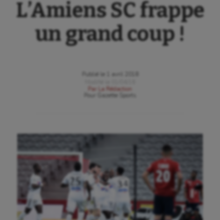
L’Amiens SC frappe
un grand coup !
Publié le
1 avril 2018
Modifié le
01/04/18
Par
La Rédaction
Pour
Gazette Sports