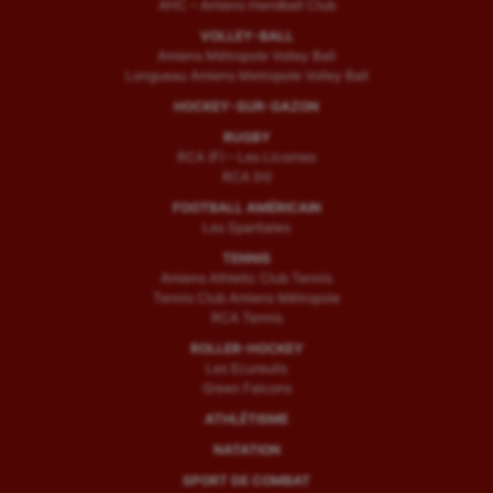
AHC – Amiens Handball Club
VOLLEY-BALL
Amiens Métropole Volley Ball
Longueau Amiens Metropole Volley Ball
HOCKEY-SUR-GAZON
RUGBY
RCA (F) – Les Licornes
RCA (H)
FOOTBALL AMÉRICAIN
Les Spartiates
TENNIS
Amiens Athletic Club Tennis
Tennis Club Amiens Métropole
RCA Tennis
ROLLER-HOCKEY
Les Ecureuils
Green Falcons
ATHLÉTISME
NATATION
SPORT DE COMBAT