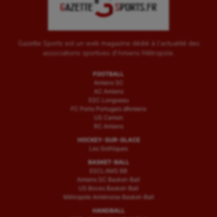
Gazette Sports est un web magazine dédié à l'actualité des
associations sportives d'Amiens Métropole.
FOOTBALL
Amiens SC
AC Amiens
ESC Longueau
FC Porto Portugais d’Amiens
US Camon
RC Amiens
HOCKEY-SUR-GLACE
Les Gothiques
BASKET-BALL
ESCLAMS BB
Amiens SC Basket-Ball
US Boves Basket-Ball
Métropole Amiénoise Basket-Ball
HANDBALL