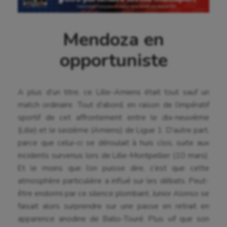
Mendoza en
opportuniste
A plus d’un titre, ce Lille-Amiens était tout sauf un
match ordinaire. Tout d’abord, en raison de l’impératif
sportif de cet affrontement entre le dix-neuvième
(Lille) et le seizième (Amiens) de Ligue 1. D’autre part,
parce que celui-ci se déroulait à huis clos, suite aux
incidents survenus lors de Lille-Montpellier (10 mars).
Et le moins que l’on puisse dire, c’est que cette
atmosphère particulière a influé sur les débats. Peut-
être endormi par ce silence plombant, Junior Alonso se
faisait alors surprendre sur une passe en retrait en
apparence anodine de Ballo-Touré. Plus vif que son