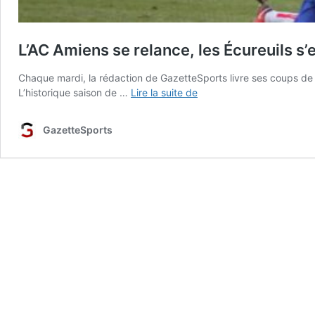
L’AC Amiens se relance, les Écureuils s
Chaque mardi, la rédaction de GazetteSports livre ses coups de 
L’AC
L’historique saison de …
Lire la suite de
Amiens
se
GazetteSports
relance,
les
Écureuils
s’enfoncent