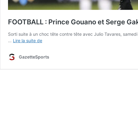
FOOTBALL : Prince Gouano et Serge Gak
Sorti suite à un choc tête contre tête avec Julio Tavares, samed
FOOTBALL :
…
Lire la suite de
Prince
Gouano
GazetteSports
et
Serge
Gakpé
forfaits
pour
Amiens
SC
–
Troyes