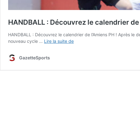
HANDBALL : Découvrez le calendrier de 
HANDBALL : Découvrez le calendrier de l’Amiens PH ! Après le 
HANDBALL
nouveau cycle …
Lire la suite de
:
Découvrez
GazetteSports
le
calendrier
de
l’Amiens
PH
!