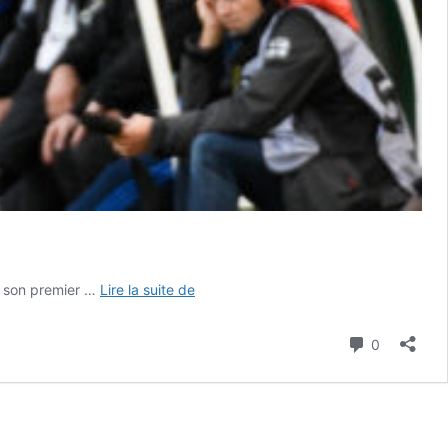
FOOTBALL :
ur son premier …
Lire la suite de
Christophe
Pelissier
Commenta
0
ne
se
voile
pas
la