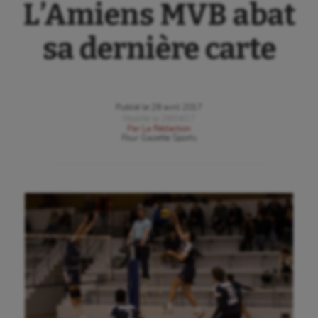
L’Amiens MVB abat
sa dernière carte
Publié le
28 avril 2017
Modifié le
28/04/17
Par
La Rédaction
Pour
Gazette Sports