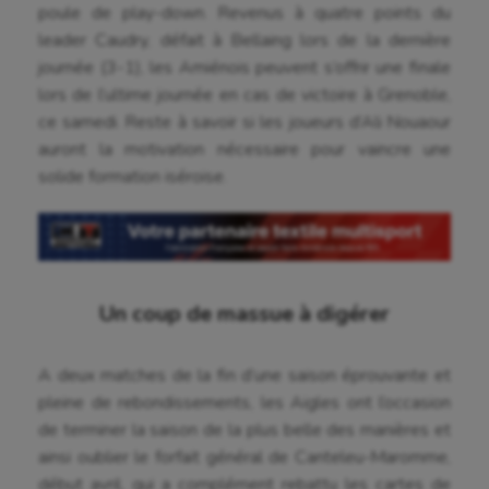
poule de play-down. Revenus à quatre points du
leader Caudry, défait à Bellaing lors de la dernière
journée (3-1), les Amiénois peuvent s’offrir une finale
lors de l’ultime journée en cas de victoire à Grenoble,
ce samedi. Reste à savoir si les joueurs d’Ali Nouaour
auront la motivation nécessaire pour vaincre une
solide formation iséroise.
Un coup de massue à digérer
A deux matches de la fin d’une saison éprouvante et
pleine de rebondissements, les Aigles ont l’occasion
de terminer la saison de la plus belle des manières et
ainsi oublier le forfait général de Canteleu-Maromme,
début avril, qui a complément rebattu les cartes de