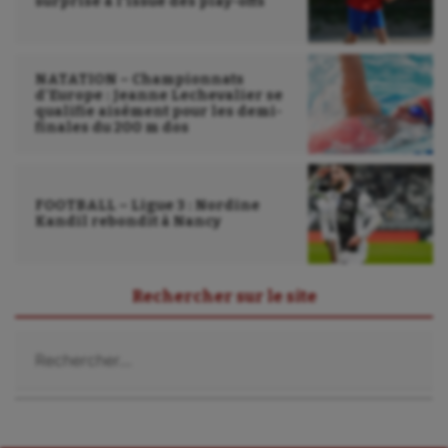
surprise à l’issue des play-offs
NATATION – Championnats
d’Europe : Jeanne Lechevalier se
qualifie aisément pour les demi-
finales du 200 m dos
FOOTBALL – Ligue 3 : Nordine
Kandil rebondit à Nancy
Rechercher sur le site
Rechercher :