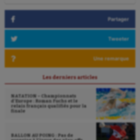
Tir à l'arc
:
Triathlon
Partager
Ultimate frisbee
Tweeter
UNSS
Voile
Une remarque
Wakeboard
Water-polo
Les derniers articles
NATATION – Championnats
d’Europe : Roman Fuchs et le
relais français qualifiés pour la
finale
BALLON AU POING : Pas de