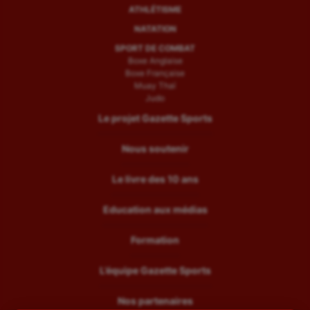
ATHLÉTISME
NATATION
SPORT DE COMBAT
Boxe Anglaise
Boxe Française
Muay Thaï
Judo
Le projet Gazette Sports
Nous soutenir
Le livre des 10 ans
Education aux médias
Formation
L’équipe Gazette Sports
Nos partenaires