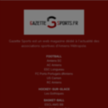
Gazette Sports est un web magazine dédié à l'actualité des
associations sportives d'Amiens Métropole.
FOOTBALL
Amiens SC
AC Amiens
ESC Longueau
FC Porto Portugais d’Amiens
US Camon
RC Amiens
HOCKEY-SUR-GLACE
Les Gothiques
BASKET-BALL
ESCLAMS BB