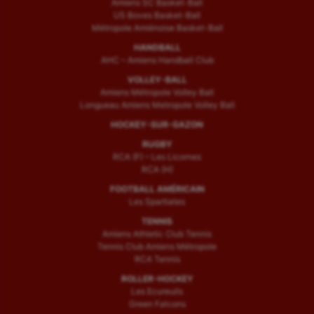
Amiens SC Basket-Ball
US Boves Basket-Ball
Métropole Amiénoise Basket-Ball
HANDBALL
AHC – Amiens Handball Club
VOLLEY-BALL
Amiens Métropole Volley Ball
Longueau Amiens Metropole Volley Ball
HOCKEY-SUR-GAZON
RUGBY
RCA (F) – Les Licornes
RCA (H)
FOOTBALL AMÉRICAIN
Les Spartiates
TENNIS
Amiens Athletic Club Tennis
Tennis Club Amiens Métropole
RCA Tennis
ROLLER-HOCKEY
Les Ecureuils
Green Falcons