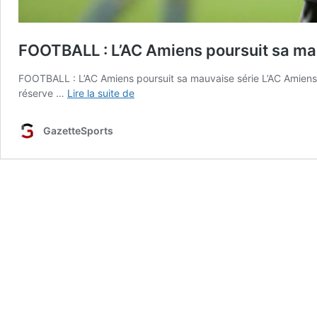
FOOTBALL : L’AC Amiens poursuit sa ma
FOOTBALL : L’AC Amiens poursuit sa mauvaise série L’AC Amiens a
FOOTBALL
réserve …
Lire la suite de
:
L’AC
GazetteSports
Amiens
poursuit
sa
mauvaise
série