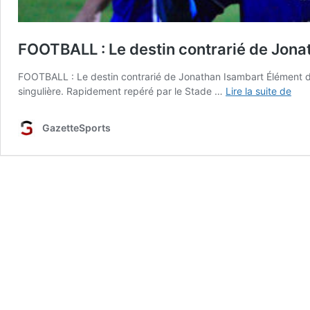
FOOTBALL : Le destin contrarié de Jona
FOOTBALL : Le destin contrarié de Jonathan Isambart Élément dé
FOO
singulière. Rapidement repéré par le Stade …
Lire la suite de
:
Le
GazetteSports
dest
cont
de
Jon
Isa